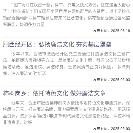
“北广场现在焕然一新，停车、充电又快又方便，住在这里太舒心
了！”桃花镇新华阳光国际小区居民在网格群里的点赞声，道出了桃花
镇纪委推动解决停车难题后带来的显著变化。桃花镇纪委通过强化监
督职能，协调多方力量
发布时间：2025-06-18
肥西经开区：弘扬廉洁文化 夯实基层堡垒
今年以来，合肥市肥西经开区党工委通过打造廉洁文化主题广
场、拍摄廉洁微视频等方式，厚植廉洁文化土壤，引导党员干部增强
廉洁从政、廉洁用权、廉洁修身，营造风清气正良好氛围。 多点聚
焦，注入廉洁文化“新活
发布时间：2025-03-03
柿树岗乡：依托特色文化 做好廉洁文章
近年来，合肥市肥西县柿树岗乡依托本地特色文化非遗资源，深
挖廉洁元素，打造廉洁品牌，聚力探索廉洁文化建设新路径。 用活精
品资源。该乡探索“廉洁+非遗”新时代廉洁文化建设新路径，深挖本地
非遗资源，讲好
发布时间：2025-03-03