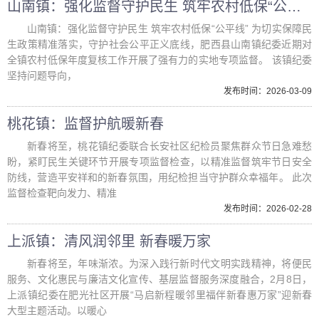
山南镇：强化监督守护民生 筑牢农村低保“公平线”
山南镇：强化监督守护民生 筑牢农村低保“公平线” 为切实保障民
生政策精准落实，守护社会公平正义底线，肥西县山南镇纪委近期对
全镇农村低保年度复核工作开展了强有力的实地专项监督。 该镇纪委
坚持问题导向，
发布时间：2026-03-09
桃花镇：监督护航暖新春
新春将至，桃花镇纪委联合长安社区纪检员聚焦群众节日急难愁
盼，紧盯民生关键环节开展专项监督检查，以精准监督筑牢节日安全
防线，营造平安祥和的新春氛围，用纪检担当守护群众幸福年。 此次
监督检查靶向发力、精准
发布时间：2026-02-28
上派镇：清风润邻里 新春暖万家
新春将至，年味渐浓。为深入践行新时代文明实践精神，将便民
服务、文化惠民与廉洁文化宣传、基层监督服务深度融合，2月8日，
上派镇纪委在肥光社区开展“马启新程暖邻里福伴新春惠万家”迎新春
大型主题活动。以暖心