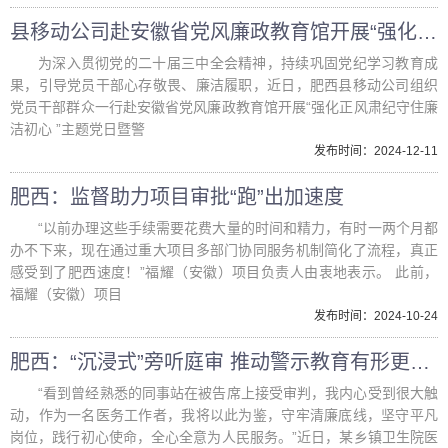
县移动公司赴安徽省党风廉政教育馆开展“强化正风肃纪 守住廉洁初心 ”主题党日暨警示教育活动
为深入贯彻党的二十届三中全会精神，持续巩固党纪学习教育成
果，引导党员干部心存敬畏、廉洁履职，近日，肥西县移动公司组织
党员干部群众一行赴安徽省党风廉政教育馆开展“强化正风肃纪守住廉
洁初心 ”主题党日暨警
发布时间：2024-12-11
肥西：监督助力项目审批“跑”出加速度
“以前办理这些手续需要花费大量的时间和精力，有时一两个月都
办不下来，现在通过重大项目多部门协同服务机制简化了流程，真正
感受到了肥西速度！”福耀（安徽）项目负责人由衷地表示。 此前，
福耀（安徽）项目
发布时间：2024-10-24
肥西：“沉浸式”旁听庭审 推动警示教育有形更走心
“看到曾经熟悉的同事站在被告席上接受审判，我内心受到很大触
动，作为一名医务工作者，我将以此为鉴，守牢清廉底线，坚守平凡
岗位，践行初心使命，全心全意为人民服务。”近日，某乡镇卫生院医