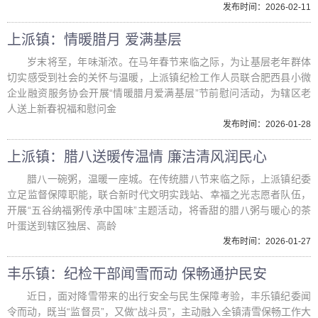
发布时间：2026-02-11
上派镇：情暖腊月 爱满基层
岁末将至，年味渐浓。在马年春节来临之际，为让基层老年群体
切实感受到社会的关怀与温暖，上派镇纪检工作人员联合肥西县小微
企业融资服务协会开展“情暖腊月爱满基层”节前慰问活动，为辖区老
人送上新春祝福和慰问金
发布时间：2026-01-28
上派镇：腊八送暖传温情 廉洁清风润民心
腊八一碗粥，温暖一座城。在传统腊八节来临之际，上派镇纪委
立足监督保障职能，联合新时代文明实践站、幸福之光志愿者队伍，
开展“五谷纳福粥传承中国味”主题活动，将香甜的腊八粥与暖心的茶
叶蛋送到辖区独居、高龄
发布时间：2026-01-27
丰乐镇：纪检干部闻雪而动 保畅通护民安
近日，面对降雪带来的出行安全与民生保障考验，丰乐镇纪委闻
令而动，既当“监督员”，又做“战斗员”，主动融入全镇清雪保畅工作大