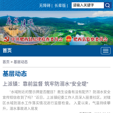
无障碍
|
长辈版
|
首页
首页
>
基层动态
基层动态
上派镇：靠前监督 筑牢防溺水“安全堤”
“水域附近的警示牌是否醒目？救生设备有没有配齐？防溺水安全
宣传短信收到了吗？”近日，上派镇纪委工作人员深入丽景社区，对辖
区水域防溺水工作落实情况进行监督检查。 入夏以来，气温持续攀
升，溺水事故进入易发