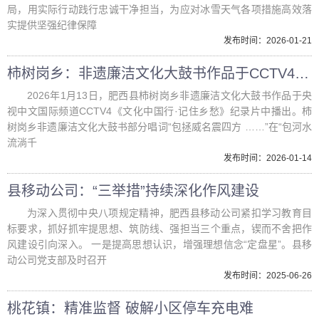
局，用实际行动践行忠诚干净担当，为应对冰雪天气各项措施高效落
实提供坚强纪律保障
发布时间：2026-01-21
柿树岗乡：非遗廉洁文化大鼓书作品于CCTV4纪录片中播出
2026年1月13日，肥西县柿树岗乡非遗廉洁文化大鼓书作品于央
视中文国际频道CCTV4《文化中国行·记住乡愁》纪录片中播出。柿
树岗乡非遗廉洁文化大鼓书部分唱词“包拯威名震四方 ……”在“包河水
流淌千
发布时间：2026-01-14
县移动公司：“三举措”持续深化作风建设
为深入贯彻中央八项规定精神，肥西县移动公司紧扣学习教育目
标要求，抓好抓牢提思想、筑防线、强担当三个重点，锲而不舍把作
风建设引向深入。 一是提高思想认识，增强理想信念“定盘星”。县移
动公司党支部及时召开
发布时间：2025-06-26
桃花镇：精准监督 破解小区停车充电难