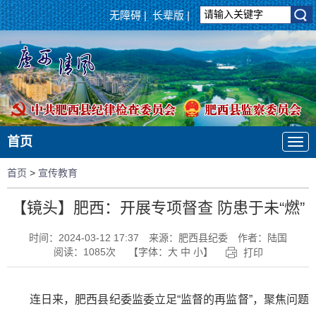
无障碍
|
长辈版
|
首页
首页
>
宣传教育
【镜头】肥西：开展专项督查 防患于未“燃”
时间：2024-03-12 17:37
来源：肥西县纪委
作者：陆国
阅读：
1085
次
【字体：
大
中
小
】
打印
连日来，肥西县纪委监委立足“监督的再监督”，聚焦问题