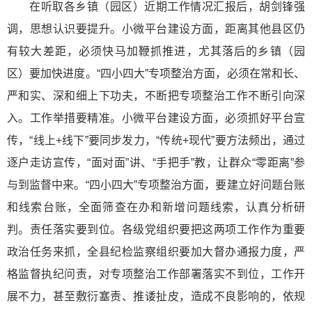
在听取各乡镇（园区）近期工作情况汇报后，胡剑锋强
调，思想认识要提升。小微平台建设方面，距离其他县区仍
有较大差距，必须快马加鞭抓推进，尤其落后的乡镇（园
区）要加快进度。“四小四大”专项整治方面，必须在常和长、
严和实、深和细上下功夫，不断把专项整治工作不断引向深
入。工作举措要精准。小微平台建设方面，必须抓好平台宣
传，“线上+线下”要同步发力，“传统+现代”要方法频出，通过
逐户走访宣传，“面对面”讲、“手把手”教，让群众“零距离”参
与到监督中来。“四小四大”专项整治方面，要建立好问题台账
和线索台账，全面筛查在办和新增问题线索，认真分析研
判。责任落实要到位。各级党组织要把这两项工作作为重要
政治任务来抓，全县纪检监察组织要加大督办通报力度，严
格监督执纪问责，对专项整治工作部署落实不到位，工作开
展不力，甚至敷衍塞责、推诿扯皮，造成不良影响的，依规