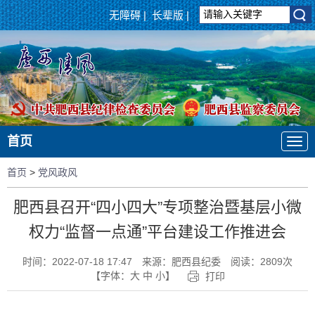
无障碍
|
长辈版
|
首页
首页
>
党风政风
肥西县召开“四小四大”专项整治暨基层小微
权力“监督一点通”平台建设工作推进会
时间：2022-07-18 17:47
来源：肥西县纪委
阅读：
2809
次
【字体：
大
中
小
】
打印